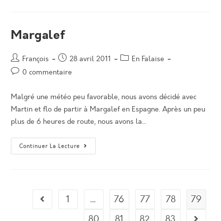
Printemps
Margalef
Auteur/autrice
Post
Post
François
28 avril 2011
En Falaise
de
published:
category:
Post
0 commentaire
la
comments:
publication :
Malgré une météo peu favorable, nous avons décidé avec
Martin et flo de partir à Margalef en Espagne. Après un peu
plus de 6 heures de route, nous avons la…
Margalef
Continuer La Lecture
1
…
76
77
78
79
Go to the previous page
80
81
82
83
Aller à 