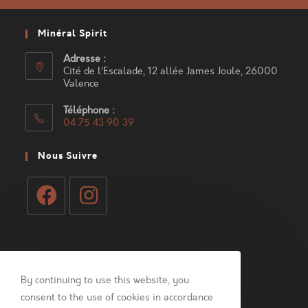
Minéral Spirit
Adresse :
Cité de l’Escalade, 12 allée James Joule, 26000
Valence
Téléphone :
04 75 43 90 39
S’ouvre
dans
Nous Suivre
votre
application
S’ouvre
S’ouvre
dans
dans
Mon Compte
un
un
nouvel
nouvel
By continuing to use this website, you
Connexion
onglet
onglet
consent to the use of cookies in accordance