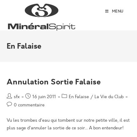
Skip
to
MENU
content
En Falaise
Annulation Sortie Falaise
Auteur/autrice
Post
Post
sfx
16 juin 2011
En Falaise
/
La Vie du Club
de
published:
category:
Post
0 commentaire
la
comments:
publication :
Vu les trombes d'eau qui tombent sur notre petite ville, il est
plus sage d'annuler la sortie de ce soir... A bon entendeur!