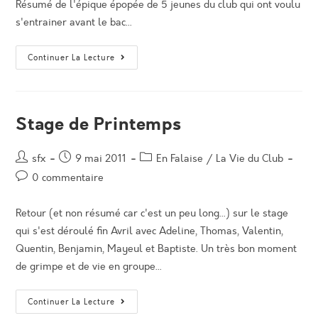
Résumé de l'épique épopée de 5 jeunes du club qui ont voulu
s'entrainer avant le bac...
“escalade”?
Continuer La Lecture
À
Courpatas
Stage de Printemps
Auteur/autrice
Post
Post
sfx
9 mai 2011
En Falaise
/
La Vie du Club
de
published:
category:
Post
0 commentaire
la
comments:
publication :
Retour (et non résumé car c'est un peu long...) sur le stage
qui s'est déroulé fin Avril avec Adeline, Thomas, Valentin,
Quentin, Benjamin, Mayeul et Baptiste. Un très bon moment
de grimpe et de vie en groupe...
Stage
Continuer La Lecture
De