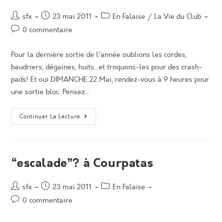
Auteur/autrice
Post
Post
sfx
23 mai 2011
En Falaise
/
La Vie du Club
de
published:
category:
Post
0 commentaire
la
comments:
publication :
Pour la dernière sortie de l'année oublions les cordes,
baudriers, dégaines, huits...et troquons-les pour des crash-
pads! Et oui DIMANCHE 22 Mai, rendez-vous à 9 heures pour
une sortie bloc. Pensez…
Sortie
Continuer La Lecture
Bloc
“escalade”? à Courpatas
Auteur/autrice
Post
Post
sfx
23 mai 2011
En Falaise
de
published:
category:
Post
0 commentaire
la
comments:
publication :