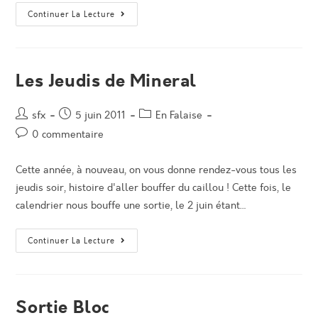
Annulation
Continuer La Lecture
Sortie
Falaise
Les Jeudis de Mineral
Auteur/autrice
Post
Post
sfx
5 juin 2011
En Falaise
de
published:
category:
Post
0 commentaire
la
comments:
publication :
Cette année, à nouveau, on vous donne rendez-vous tous les
jeudis soir, histoire d'aller bouffer du caillou ! Cette fois, le
calendrier nous bouffe une sortie, le 2 juin étant…
Les
Continuer La Lecture
Jeudis
De
Mineral
Sortie Bloc