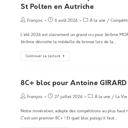
St Polten en Autriche
Auteur/autrice
Post
Post
François
6 août 2026
À la une
/
Compétit
de
published:
category:
la
L'été 2026 est clairement un grand cru pour Jérôme MOR
publication :
Jérôme décroche la médaille de bronze lors de la…
Médaille
Continuer La Lecture
De
Bronze
Pour
Jérôme
MOREL
Lors
8C+ bloc pour Antoine GIRARD
De
La
Coupe
D’Europe
Auteur/autrice
Post
Post
François
27 juillet 2026
À la une
/
La Vie
De
de
published:
category:
St
Polten
la
Notre minéralien, adepte des compétitions au plus haut ni
En
publication :
Autriche
C'est son premier 8C+ ! Et quel bloc puisqu'il faut…