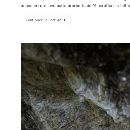
publication :
année encore, une belle brochette de Minéraliens a fait
Tout
Continuer La Lecture
À
Bloc
2026
:
Les
Jeunes
Pousses
De
Minéral
Spirit
En
Force