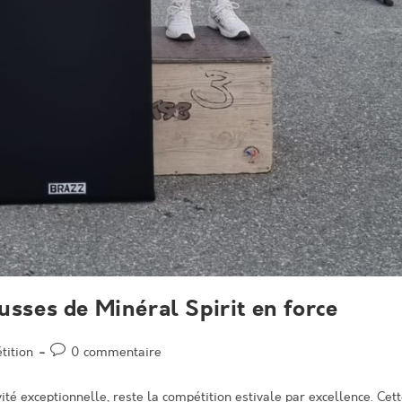
ousses de Minéral Spirit en force
Post
tition
0 commentaire
comments:
ité exceptionnelle, reste la compétition estivale par excellence. Cet