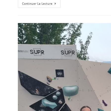
8C+
Continuer La Lecture
Bloc
Pour
Antoine
GIRARD
En
Afrique
Du
Sud