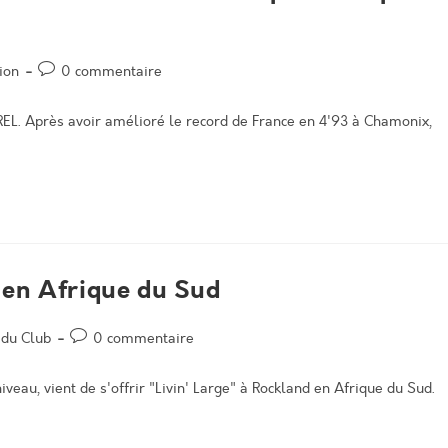
Post
ion
0 commentaire
comments:
EL. Après avoir amélioré le record de France en 4'93 à Chamonix,
 en Afrique du Sud
Post
 du Club
0 commentaire
comments:
veau, vient de s'offrir "Livin' Large" à Rockland en Afrique du Sud.