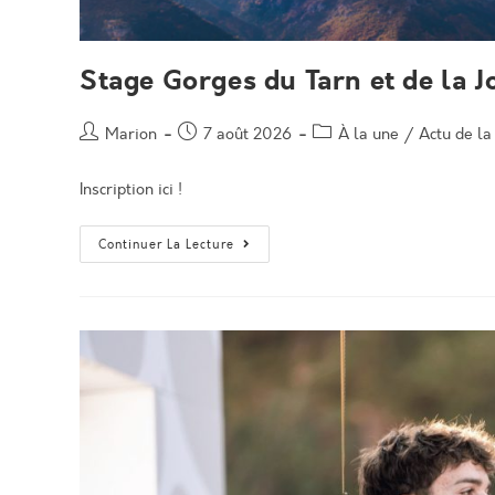
Stage Gorges du Tarn et de la J
Auteur/autrice
Post
Post
Marion
7 août 2026
À la une
/
Actu de l
de
published:
category:
la
Inscription ici !
publication :
Stage
Continuer La Lecture
Gorges
Du
Tarn
Et
De
La
Jonte
Du
18
Au
25
Octobre
2026