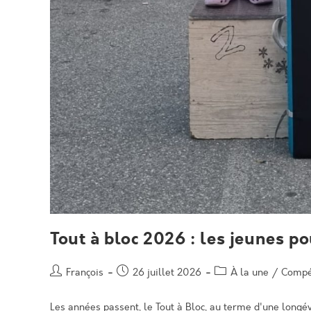
Tout à bloc 2026 : les jeunes p
Auteur/autrice
Post
Post
François
26 juillet 2026
À la une
/
Compé
de
published:
category:
la
Les années passent, le Tout à Bloc, au terme d'une longév