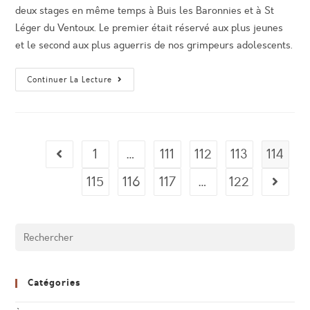
deux stages en même temps à Buis les Baronnies et à St
Léger du Ventoux. Le premier était réservé aux plus jeunes
et le second aux plus aguerris de nos grimpeurs adolescents.
Stages
Continuer La Lecture
Paques
2013
1
…
111
112
113
114
Go to the previous page
115
116
117
…
122
Aller à 
Catégories