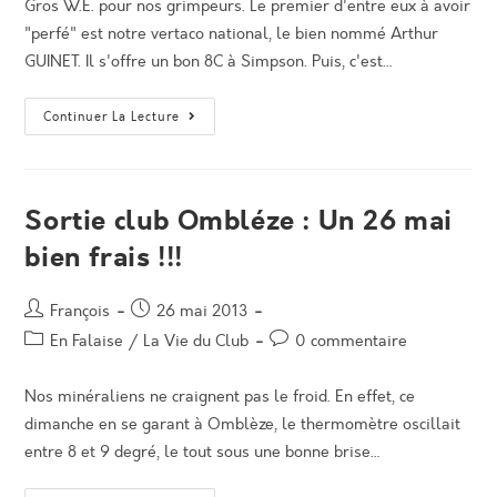
Gros W.E. pour nos grimpeurs. Le premier d'entre eux à avoir
"perfé" est notre vertaco national, le bien nommé Arthur
GUINET. Il s'offre un bon 8C à Simpson. Puis, c'est…
Un
Continuer La Lecture
W.E.
De
Perf,
En
Résine
Et
Sortie club Ombléze : Un 26 mai
En
Falaise
bien frais !!!
!
Auteur/autrice
Post
François
26 mai 2013
de
published:
Post
Post
En Falaise
/
La Vie du Club
0 commentaire
la
category:
comments:
publication :
Nos minéraliens ne craignent pas le froid. En effet, ce
dimanche en se garant à Omblèze, le thermomètre oscillait
entre 8 et 9 degré, le tout sous une bonne brise…