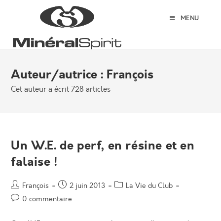
Skip
to
MENU
content
Auteur/autrice :
François
Cet auteur a écrit 728 articles
Un W.E. de perf, en résine et en
falaise !
Auteur/autrice
Post
Post
François
2 juin 2013
La Vie du Club
de
published:
category:
Post
0 commentaire
la
comments:
publication :