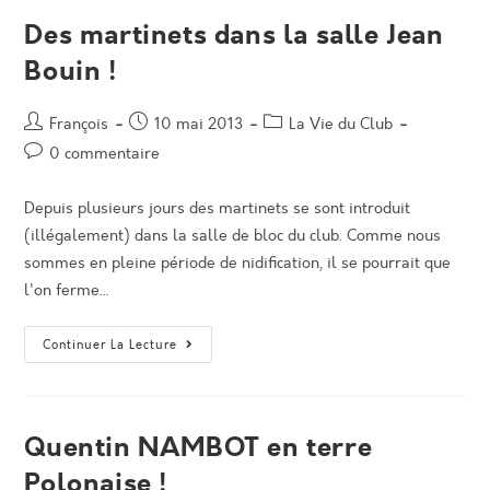
De
France
Des martinets dans la salle Jean
De
Vitesse.
Bouin !
Auteur/autrice
Post
Post
François
10 mai 2013
La Vie du Club
de
published:
category:
Post
0 commentaire
la
comments:
publication :
Depuis plusieurs jours des martinets se sont introduit
(illégalement) dans la salle de bloc du club. Comme nous
sommes en pleine période de nidification, il se pourrait que
l'on ferme…
Des
Continuer La Lecture
Martinets
Dans
La
Salle
Jean
Bouin
Quentin NAMBOT en terre
!
Polonaise !