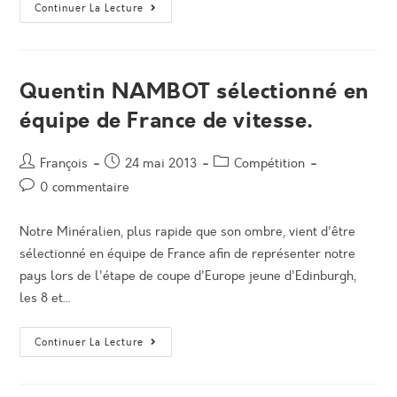
Sortie
Continuer La Lecture
Club
Ombléze
:
Un
26
Mai
Quentin NAMBOT sélectionné en
Bien
Frais
équipe de France de vitesse.
!!!
Auteur/autrice
Post
Post
François
24 mai 2013
Compétition
de
published:
category:
Post
0 commentaire
la
comments:
publication :
Notre Minéralien, plus rapide que son ombre, vient d'être
sélectionné en équipe de France afin de représenter notre
pays lors de l'étape de coupe d'Europe jeune d'Edinburgh,
les 8 et…
Quentin
Continuer La Lecture
NAMBOT
Sélectionné
En
Équipe