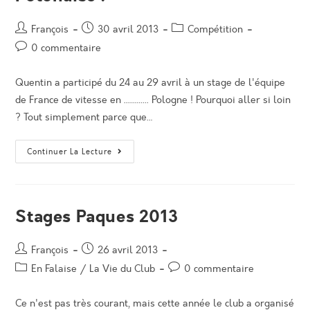
Auteur/autrice
Post
Post
François
30 avril 2013
Compétition
de
published:
category:
Post
0 commentaire
la
comments:
publication :
Quentin a participé du 24 au 29 avril à un stage de l'équipe
de France de vitesse en ............ Pologne ! Pourquoi aller si loin
? Tout simplement parce que…
Quentin
Continuer La Lecture
NAMBOT
En
Terre
Polonaise
!
Stages Paques 2013
Auteur/autrice
Post
François
26 avril 2013
de
published:
Post
Post
En Falaise
/
La Vie du Club
0 commentaire
la
category:
comments:
publication :
Ce n'est pas très courant, mais cette année le club a organisé