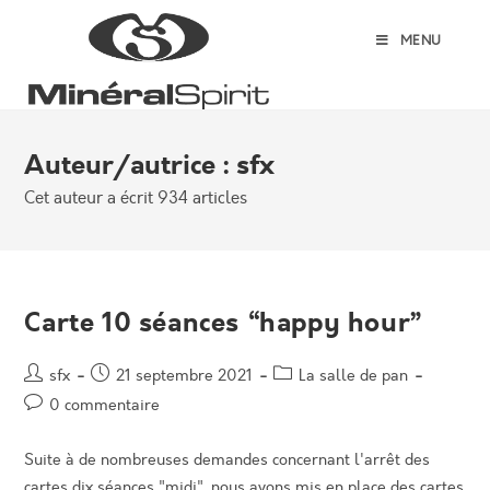
Skip
to
MENU
content
Auteur/autrice :
sfx
Cet auteur a écrit 934 articles
Carte 10 séances “happy hour”
Auteur/autrice
Post
Post
sfx
21 septembre 2021
La salle de pan
de
published:
category:
Post
0 commentaire
la
comments:
publication :
Suite à de nombreuses demandes concernant l'arrêt des
cartes dix séances "midi", nous avons mis en place des cartes