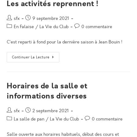
Les activités reprennent !
Auteur/autrice
Post
sfx
9 septembre 2021
de
published:
Post
Post
En Falaise
/
La Vie du Club
0 commentaire
la
category:
comments:
publication :
C'est reparti à fond pour la dernière saison à Jean Bouin !
Les
Continuer La Lecture
Activités
Reprennent
!
Horaires de la salle et
informations diverses
Auteur/autrice
Post
sfx
2 septembre 2021
de
published:
Post
Post
La salle de pan
/
La Vie du Club
0 commentaire
la
category:
comments:
publication :
Salle ouverte aux horaires habituels, début des cours et