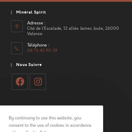
Minéral Spirit
Adresse :
Cité de l’Escalade, 12 allée James Joule, 26000
Valence
Téléphone :
04 75 43 90 39
S’ouvre
dans
Nous Suivre
votre
application
S’ouvre
S’ouvre
dans
dans
Mon Compte
un
un
nouvel
nouvel
By continuing to use this website, you
Connexion
onglet
onglet
consent to the use of cookies in accordance