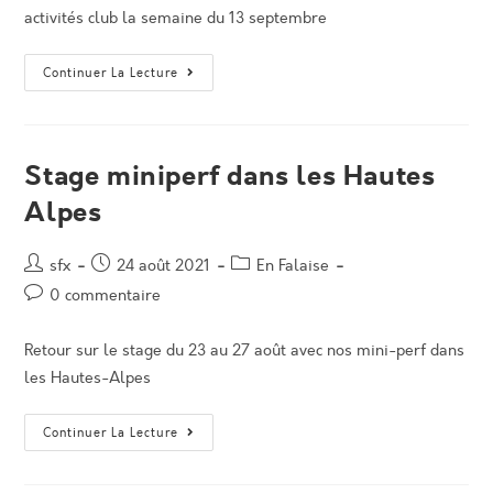
activités club la semaine du 13 septembre
Horaires
Continuer La Lecture
De
La
Salle
Et
Informations
Diverses
Stage miniperf dans les Hautes
Alpes
Auteur/autrice
Post
Post
sfx
24 août 2021
En Falaise
de
published:
category:
Post
0 commentaire
la
comments:
publication :
Retour sur le stage du 23 au 27 août avec nos mini-perf dans
les Hautes-Alpes
Stage
Continuer La Lecture
Miniperf
Dans
Les