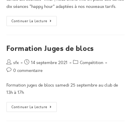
dix séances "happy hour" adaptées à nos nouveaux tarifs.
Carte
Continuer La Lecture
10
Séances
“happy
Hour”
Formation Juges de blocs
Auteur/autrice
Post
Post
sfx
14 septembre 2021
Compétition
de
published:
category:
Post
0 commentaire
la
comments:
publication :
Formation juges de blocs samedi 25 septembre au club de
13h à 17h
Formation
Continuer La Lecture
Juges
De
Blocs