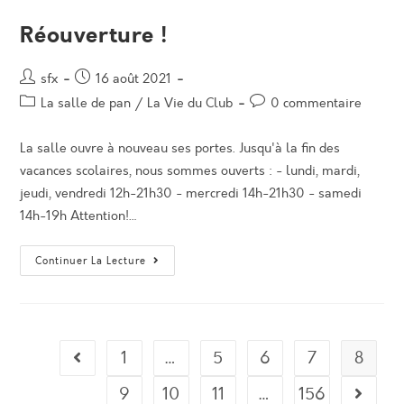
Hautes
Alpes
Réouverture !
Auteur/autrice
Post
sfx
16 août 2021
de
published:
Post
Post
La salle de pan
/
La Vie du Club
0 commentaire
la
category:
comments:
publication :
La salle ouvre à nouveau ses portes. Jusqu'à la fin des
vacances scolaires, nous sommes ouverts : - lundi, mardi,
jeudi, vendredi 12h-21h30 - mercredi 14h-21h30 - samedi
14h-19h Attention!…
Réouverture
Continuer La Lecture
!
1
…
5
6
7
8
Go to the previous page
9
10
11
…
156
Aller à 