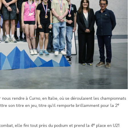
 nous rendre à Curno, en Italie, où se déroulaient les championnats
e
re son titre en jeu, titre qu’il remporte brillamment pour la 2
e
ombat, elle fini tout près du podium et prend la 4
place en U21