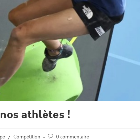
os athlètes !
mpe
/
Compétition
0 commentaire