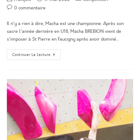
de
published:
category:
Post
0 commentaire
la
comments:
publication :
Il n'y a rien à dire, Macha est une championne. Après son
sacre l'année dernière en U18, Macha BREBION vient de
s'imposer à St Pierre en Faucigny après avoir dominé…
Macha
Continuer La Lecture
BREBION
:
Championne
De
France
U19
De
Difficulté