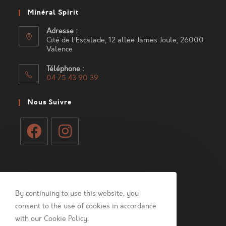
Minéral Spirit
Adresse :
Cité de l’Escalade, 12 allée James Joule, 26000
Valence
Téléphone :
04 75 43 90 39
S’ouvre
dans
Nous Suivre
votre
application
S’ouvre
S’ouvre
dans
dans
Mon Compte
un
un
nouvel
nouvel
By continuing to use this website, you
Connexion
onglet
onglet
consent to the use of cookies in accordance
with our Cookie Policy.