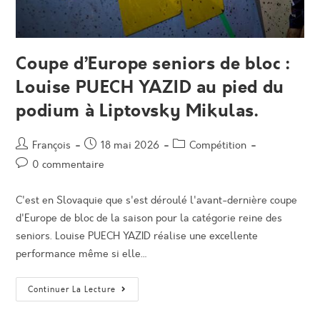
Coupe d’Europe seniors de bloc :
Louise PUECH YAZID au pied du
podium à Liptovsky Mikulas.
Auteur/autrice
Post
Post
François
18 mai 2026
Compétition
de
published:
category:
Post
0 commentaire
la
comments:
publication :
C'est en Slovaquie que s'est déroulé l'avant-dernière coupe
d'Europe de bloc de la saison pour la catégorie reine des
seniors. Louise PUECH YAZID réalise une excellente
performance même si elle…
Coupe
Continuer La Lecture
D’Europe
Seniors
De