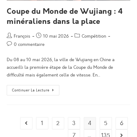
Coupe du Monde de Wujiang : 4
minéraliens dans la place
Auteur/autrice
Post
Post
François
10 mai 2026
Compétition
de
published:
category:
Post
0 commentaire
la
comments:
publication :
Du 08 au 10 mai 2026, la ville de Wujiang en Chine a
accueilli la première étape de la Coupe du Monde de
difficulté mais également celle de vitesse. En…
Coupe
Continuer La Lecture
Du
Monde
De
Wujiang
:
4
Minéraliens
1
2
3
4
5
6
Go to the previous page
Dans
La
Place
7
…
135
Aller à 