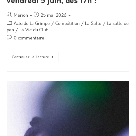
vendredi 5 juin, dès 17h !
Auteur/autrice
Post
Marion
25 mai 2026
de
published:
Post
Actu de la Grimpe
/
Compétition
/
La Salle
/
La salle de
la
category:
pan
/
La Vie du Club
publication :
Post
0 commentaire
comments:
CONTEST
Continuer La Lecture
De
Fin
D’année
:
Vendredi
5
Juin,
Dès
17h
!