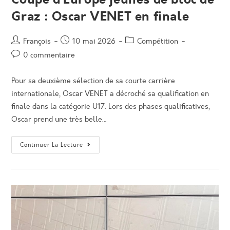
Graz : Oscar VENET en finale
Auteur/autrice
Post
Post
François
10 mai 2026
Compétition
de
published:
category:
Post
0 commentaire
la
comments:
publication :
Pour sa deuxième sélection de sa courte carrière
internationale, Oscar VENET a décroché sa qualification en
finale dans la catégorie U17. Lors des phases qualificatives,
Oscar prend une très belle…
Coupe
Continuer La Lecture
D’Europe
Jeunes
De
Bloc
De
Graz
:
Oscar
VENET
En
Finale