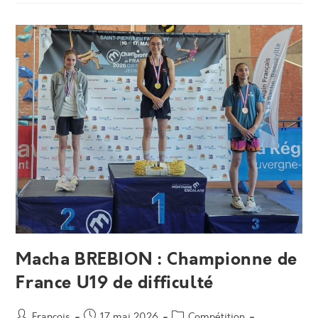
Bloc
:
Louise
PUECH
YAZID
Au
Pied
Du
Podium
À
Liptovsky
Mikulas.
Macha BREBION : Championne de
France U19 de difficulté
Auteur/autrice
Post
Post
François
17 mai 2026
Compétition