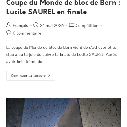
Coupe du Monde de bloc de Bern :
Lucile SAUREL en finale
Auteur/autrice
Post
Post
François
24 mai 2026
Compétition
de
published:
category:
Post
0 commentaire
la
comments:
publication :
La coupe du Monde de bloc de Bern vient de s'achever et le
club a eu la joie de suivre la finale de Lucile SAUREL. Après
avoir finie 5ème de…
Coupe
Continuer La Lecture
Du
Monde
De
Bloc
De
Bern
:
Lucile
SAUREL
En
Finale