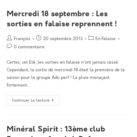
Performance
Rhône
Alpes
Mercredi 18 septembre : Les
!
sorties en falaise reprennent !
Auteur/autrice
Post
Post
François
20 septembre 2013
En Falaise
de
published:
category:
Post
0 commentaire
la
comments:
publication :
Certes, cet Eté, les sorties en falaise n'ont jamais cessé.
Cependant, la sortie de mercredi 18 était la première de la
saison pour le groupe Ado perf ! La pluie menaçant
fortement…
Mercredi
Continuer La Lecture
18
Septembre
:
Les
Sorties
En
Minéral Spirit : 13ème club
Falaise
Reprennent