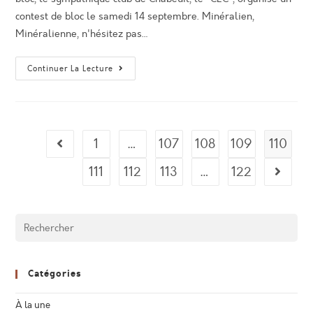
contest de bloc le samedi 14 septembre. Minéralien,
Minéralienne, n'hésitez pas…
14
Continuer La Lecture
Septembre
2013
:
Contest
De
Bloc
À
1
…
107
108
109
110
Go to the previous page
Chabeuil
!
111
112
113
…
122
Aller à 
Catégories
À la une