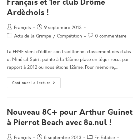
Français et 1er club Drôme
!
Ardèchois !
Auteur/autrice
Post
François
9 septembre 2013
de
published:
Post
Post
Actu de la Grimpe
/
Compétition
0 commentaire
la
category:
comments:
publication :
La FFME vient d'éditer son traditionnel classement des clubs
et Minéral Spirit pointe à la 13ème place en léger recul par
rapport à 2012 ou nous étions 12ème. Pour mémoire,…
Minéral
Continuer La Lecture
Spirit
:
13ème
Club
Français
Et
Nouveau 8C+ pour Arthur Guinet
1er
Club
à Pierrot Beach avec 8a.nul !
Drôme
Ardèchois
!
Auteur/autrice
Post
Post
François
8 septembre 2013
En Falaise