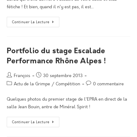
fétiche ! Et bien, quand il n'y est pas, il est…
Premier
Continuer La Lecture
7C
Pour
Jean-
Loup
!
Portfolio du stage Escalade
Performance Rhône Alpes !
Auteur/autrice
Post
François
30 septembre 2013
de
published:
Post
Post
Actu de la Grimpe
/
Compétition
0 commentaire
la
category:
comments:
publication :
Quelques photos du premier stage de l'EPRA en direct de la
salle Jean Bouin, antre de Minéral Spirit !
Portfolio
Continuer La Lecture
Du
Stage
Escalade