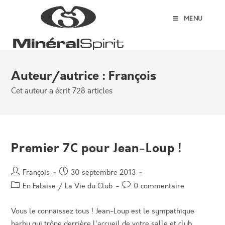
Skip
to
MENU
content
Auteur/autrice :
François
Cet auteur a écrit 728 articles
Premier 7C pour Jean-Loup !
Auteur/autrice
Post
François
30 septembre 2013
de
published:
Post
Post
En Falaise
/
La Vie du Club
0 commentaire
la
category:
comments:
publication :
Vous le connaissez tous ! Jean-Loup est le sympathique
barbu qui trône derrière l'accueil de votre salle et club