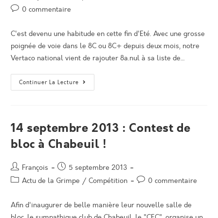
de
published:
category:
Post
0 commentaire
la
comments:
publication :
C'est devenu une habitude en cette fin d'Eté. Avec une grosse
poignée de voie dans le 8C ou 8C+ depuis deux mois, notre
Vertaco national vient de rajouter 8a.nul à sa liste de…
Nouveau
Continuer La Lecture
8C+
Pour
Arthur
Guinet
À
Pierrot
14 septembre 2013 : Contest de
Beach
Avec
bloc à Chabeuil !
8a.nul
!
Auteur/autrice
Post
François
5 septembre 2013
de
published:
Post
Post
Actu de la Grimpe
/
Compétition
0 commentaire
la
category:
comments:
publication :
Afin d'inaugurer de belle manière leur nouvelle salle de
bloc, le sympathique club de Chabeuil, le "CEC", organise un