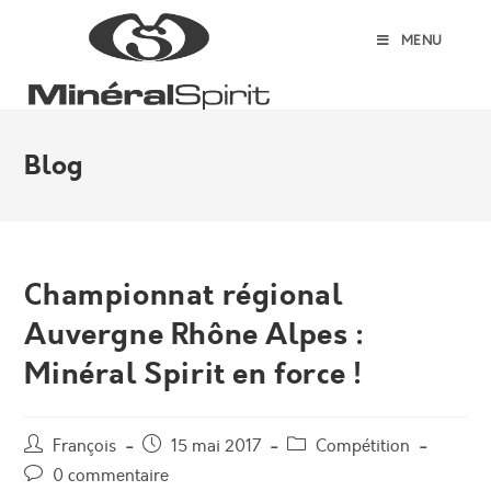
Skip
to
MENU
content
Blog
Championnat régional
Auvergne Rhône Alpes :
Minéral Spirit en force !
Auteur/autrice
Post
Post
François
15 mai 2017
Compétition
de
published:
category:
Post
0 commentaire
la