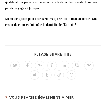
qualifications passe complètement à coté de sa demi-finale. Il ne sera
pas du voyage à Quimper.
Même déception pour
Lucas HIDA
qui semblait bien en forme. Une
erreur de clippage lui coûte la demi-finale. Tant pis !
PARTAGER
PLEASE SHARE THIS
CE
CONTENU
Ouvrir
Ouvrir
Ouvrir
Ouvrir
Ouvrir
Ouvrir
Ouvrir
dans
dans
dans
dans
dans
dans
dans
une
une
une
une
une
une
une
Ouvrir
Ouvrir
Ouvrir
Ouvrir
autre
autre
autre
autre
autre
autre
autre
dans
dans
dans
dans
fenêtre
fenêtre
fenêtre
fenêtre
fenêtre
fenêtre
fenêtre
une
une
une
une
autre
autre
autre
autre
fenêtre
fenêtre
fenêtre
fenêtre
VOUS DEVRIEZ ÉGALEMENT AIMER