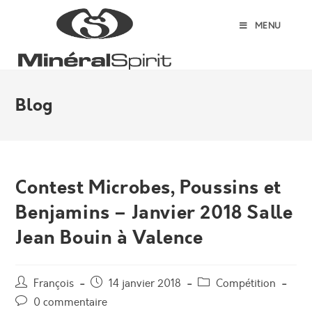
Skip
to
MENU
content
Blog
Contest Microbes, Poussins et
Benjamins – Janvier 2018 Salle
Jean Bouin à Valence
Auteur/autrice
Post
Post
François
14 janvier 2018
Compétition
de
published:
category:
Post
0 commentaire
la