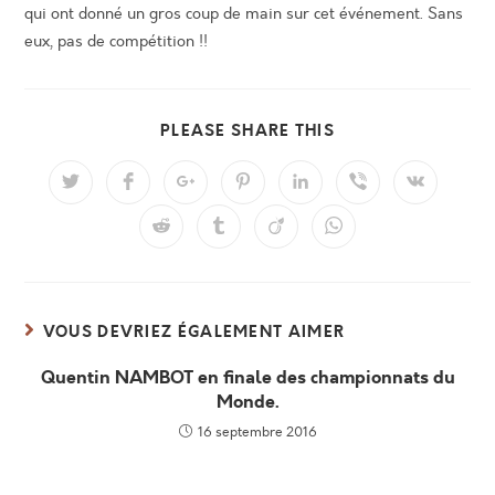
qui ont donné un gros coup de main sur cet événement. Sans
eux, pas de compétition !!
PARTAGER
PLEASE SHARE THIS
CE
CONTENU
Ouvrir
Ouvrir
Ouvrir
Ouvrir
Ouvrir
Ouvrir
Ouvrir
dans
dans
dans
dans
dans
dans
dans
une
une
une
une
une
une
une
Ouvrir
Ouvrir
Ouvrir
Ouvrir
autre
autre
autre
autre
autre
autre
autre
dans
dans
dans
dans
fenêtre
fenêtre
fenêtre
fenêtre
fenêtre
fenêtre
fenêtre
une
une
une
une
autre
autre
autre
autre
fenêtre
fenêtre
fenêtre
fenêtre
VOUS DEVRIEZ ÉGALEMENT AIMER
Quentin NAMBOT en finale des championnats du
Monde.
16 septembre 2016