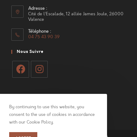
Adresse :
Cité de l’Escalade, 12 allée James Joule, 26000
Valence
Téléphone :
04 75 43 90 39
S’ouvre
dans
Nous Suivre
votre
application
S’ouvre
S’ouvre
dans
dans
Mon Compte
un
un
nouvel
nouvel
By continuing to use this website, you
Connexion
onglet
onglet
consent to the use of cookies in accordance
with our Cookie Policy.
Politique de confidentialité
Mentions légales