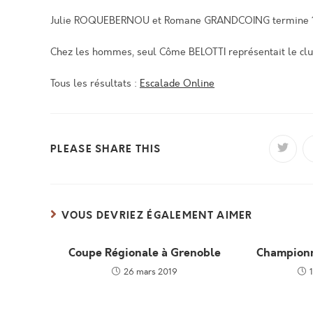
Julie ROQUEBERNOU et Romane GRANDCOING termine 1
Chez les hommes, seul Côme BELOTTI représentait le club
Tous les résultats :
Escalade Online
PARTAGER
PLEASE SHARE THIS
Ouvrir
dans
une
CE
autre
fenêtr
CONTENU
VOUS DEVRIEZ ÉGALEMENT AIMER
Coupe Régionale à Grenoble
Championn
26 mars 2019