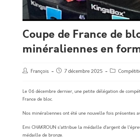
Coupe de France de bl
minéraliennes en for
Auteur/autrice
Post
Post
François
7 décembre 2025
Compétit
de
published:
category:
la
publication :
Le 06 décembre dernier, une petite délégation de compét
France de bloc.
Nos minéraliennes ont été une nouvelle fois présentes av
Emi CHAKROUN s’attribue la médaille d’argent de l’épre
médaille de bronze.