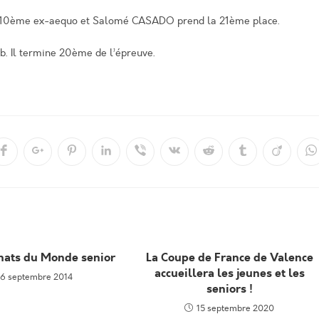
0ème ex-aequo et Salomé CASADO prend la 21ème place.
. Il termine 20ème de l’épreuve.
Ouvrir
Ouvrir
Ouvrir
Ouvrir
Ouvrir
Ouvrir
Ouvrir
Ouvrir
Ouvrir
O
dans
dans
dans
dans
dans
dans
dans
dans
dans
d
une
une
une
une
une
une
une
une
une
u
autre
autre
autre
autre
autre
autre
autre
autre
autre
a
e
fenêtre
fenêtre
fenêtre
fenêtre
fenêtre
fenêtre
fenêtre
fenêtre
fenêtre
f
ats du Monde senior
La Coupe de France de Valence
accueillera les jeunes et les
16 septembre 2014
seniors !
15 septembre 2020