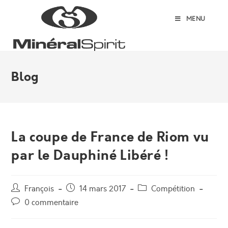
Skip
to
MENU
content
Blog
La coupe de France de Riom vu
par le Dauphiné Libéré !
Auteur/autrice
Post
Post
François
14 mars 2017
Compétition
de
published:
category:
Post
0 commentaire
la
comments:
publication :