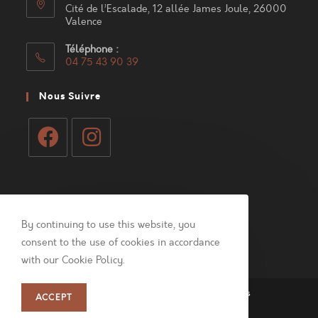
Cité de l’Escalade, 12 allée James Joule, 26000
Valence
Téléphone :
04 75 43 90 39
S’ouvre
dans
Nous Suivre
votre
application
S’ouvre
S’ouvre
dans
dans
Mon Compte
un
un
nouvel
nouvel
By continuing to use this website, you
Connexion
onglet
onglet
consent to the use of cookies in accordance
with our Cookie Policy.
Politique de confidentialité
Mentions légales
ACCEPT
Copyright 2026 - Minéral Spirit