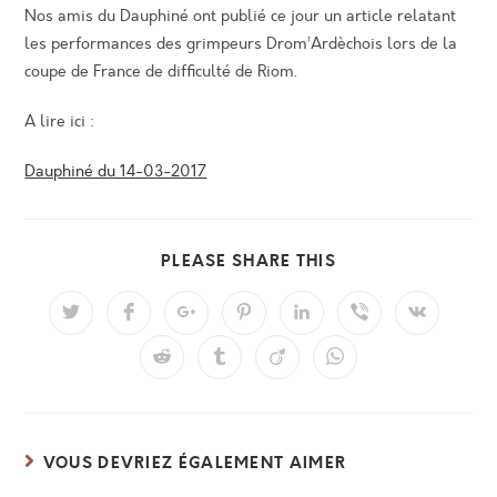
Nos amis du Dauphiné ont publié ce jour un article relatant
les performances des grimpeurs Drom’Ardèchois lors de la
coupe de France de difficulté de Riom.
A lire ici :
Dauphiné du 14-03-2017
PARTAGER
PLEASE SHARE THIS
CE
CONTENU
Ouvrir
Ouvrir
Ouvrir
Ouvrir
Ouvrir
Ouvrir
Ouvrir
dans
dans
dans
dans
dans
dans
dans
une
une
une
une
une
une
une
Ouvrir
Ouvrir
Ouvrir
Ouvrir
autre
autre
autre
autre
autre
autre
autre
dans
dans
dans
dans
fenêtre
fenêtre
fenêtre
fenêtre
fenêtre
fenêtre
fenêtre
une
une
une
une
autre
autre
autre
autre
fenêtre
fenêtre
fenêtre
fenêtre
VOUS DEVRIEZ ÉGALEMENT AIMER