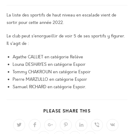
comments:
publication :
La liste des sportifs de haut niveau en escalade vient de
sortir pour cette année 2022.
Le club peut s’enorgueillir de voir 5 de ses sportifs y figurer.
Il s’agit de :
Agathe CALLIET en catégorie Relève
Louna DESHAYES en catégorie Espoir
Tommy CHAKROUN en catégorie Espoir
Pierre MARZULLO en catégorie Espoir
Samuel RICHARD en catégorie Espoir.
PARTAGER
PLEASE SHARE THIS
CE
CONTENU
Ouvrir
Ouvrir
Ouvrir
Ouvrir
Ouvrir
Ouvrir
Ouvrir
dans
dans
dans
dans
dans
dans
dans