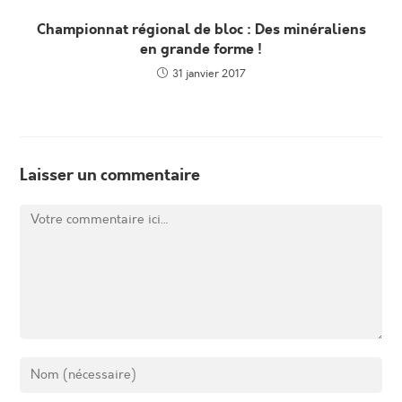
Championnat régional de bloc : Des minéraliens
en grande forme !
31 janvier 2017
Laisser un commentaire
Comment
Enter
your