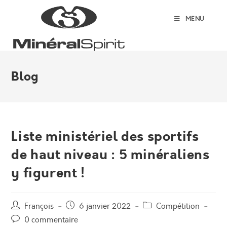
Skip
to
MENU
content
Blog
Liste ministériel des sportifs
de haut niveau : 5 minéraliens
y figurent !
Auteur/autrice
Post
Post
François
6 janvier 2022
Compétition
de
published:
category:
Post
0 commentaire
la