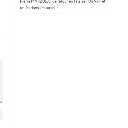
Pierre MARZULLO de retour en falaise : Un 9a+ et
un 9a dans l’escarcelle !