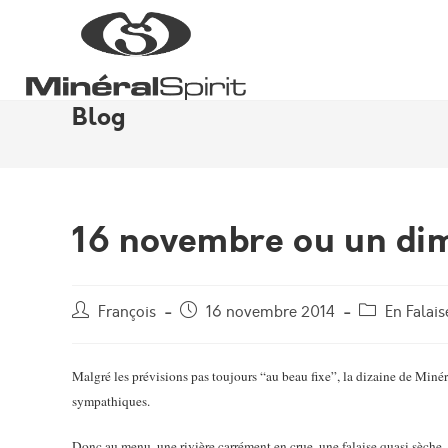
Skip
to
content
Blog
16 novembre ou un dima
Auteur/autrice
Post
Post
François
16 novembre 2014
En Falais
de
published:
category:
la
publication :
Malgré les prévisions pas toujours “au beau fixe”, la dizaine de Miné
sympathiques.
Donc au menu, une rivière carrément en crue, une falaise quasi sèche,