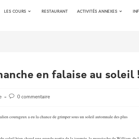
LES COURS
RESTAURANT
ACTIVITÉS ANNEXES
IN
nche en falaise au soleil 
Post
e
0 commentaire
comments:
ralien courageux a eu la chance de grimper sous un soleil automnale des plus
 du soleil bien chaud une grande partie de la journée, la moustache de William, de l