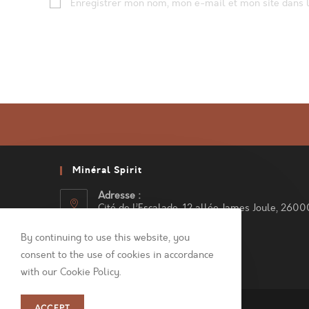
Enregistrer mon nom, mon e-mail et mon site dans 
or
address
username
to
to
comment
comment
Minéral Spirit
Adresse :
Cité de l’Escalade, 12 allée James Joule, 2600
Valence
By continuing to use this website, you
Téléphone :
consent to the use of cookies in accordance
04 75 43 90 39
with our Cookie Policy.
S’ouvre
dans
Copyright 2026 - Minéral Spirit
votre
ACCEPT