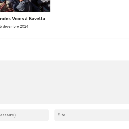
ndes Voies à Bavella
6 décembre 2024
Enter
your
website