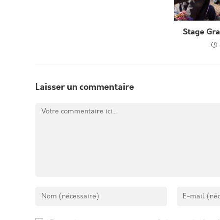
Stage Gra
Laisser un commentaire
Comment
Enter
Enter
your
your
name
email