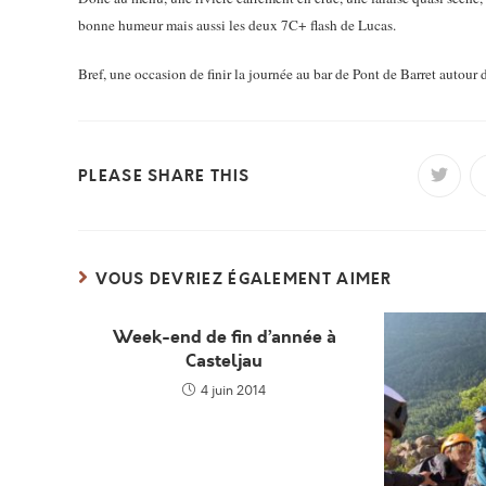
bonne humeur mais aussi les deux 7C+ flash de Lucas.
Bref, une occasion de finir la journée au bar de Pont de Barret autour 
PARTAGER
PLEASE SHARE THIS
Ouvrir
dans
une
CE
autre
fenêtr
CONTENU
VOUS DEVRIEZ ÉGALEMENT AIMER
Week-end de fin d’année à
Casteljau
4 juin 2014