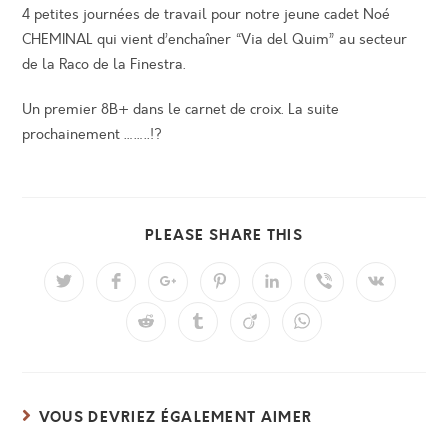
4 petites journées de travail pour notre jeune cadet Noé
CHEMINAL qui vient d’enchaîner “Via del Quim” au secteur
de la Raco de la Finestra.
Un premier 8B+ dans le carnet de croix. La suite
prochainement ……..!?
PARTAGER
PLEASE SHARE THIS
CE
CONTENU
Ouvrir
Ouvrir
Ouvrir
Ouvrir
Ouvrir
Ouvrir
Ouvrir
dans
dans
dans
dans
dans
dans
dans
une
une
une
une
une
une
une
Ouvrir
Ouvrir
Ouvrir
Ouvrir
autre
autre
autre
autre
autre
autre
autre
dans
dans
dans
dans
fenêtre
fenêtre
fenêtre
fenêtre
fenêtre
fenêtre
fenêtre
une
une
une
une
autre
autre
autre
autre
fenêtre
fenêtre
fenêtre
fenêtre
VOUS DEVRIEZ ÉGALEMENT AIMER