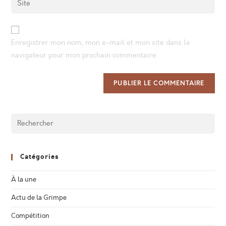
to
address
your
comment
to
website
comment
URL
Enregistrer mon nom, mon e-mail et mon site dans le
(optional)
navigateur pour mon prochain commentaire.
Catégories
À la une
Actu de la Grimpe
Compétition