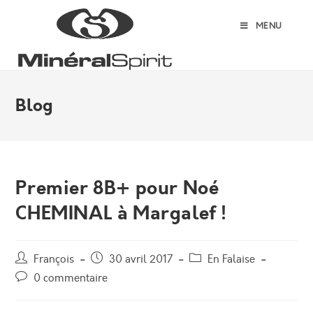
Skip
to
MENU
content
Blog
Premier 8B+ pour Noé
CHEMINAL à Margalef !
Auteur/autrice
Post
Post
François
30 avril 2017
En Falaise
de
published:
category:
Post
0 commentaire
la
comments:
publication :