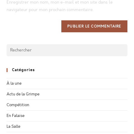
Enregistrer mon nom, mon e-mail et mon site dans le
(optional)
navigateur pour mon prochain commentaire.
Catégories
À la une
Actu de la Grimpe
Compétition
En Falaise
La Salle