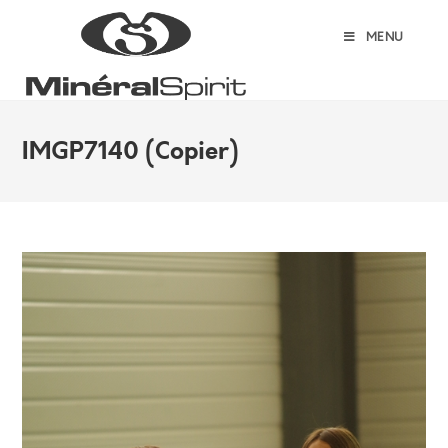
Skip
to
MENU
content
IMGP7140 (Copier)