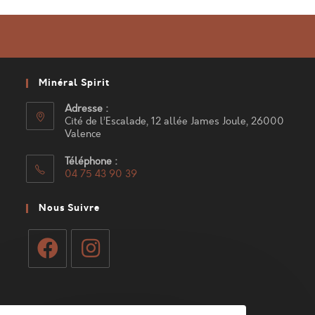
Minéral Spirit
Adresse :
Cité de l’Escalade, 12 allée James Joule, 26000
Valence
Téléphone :
04 75 43 90 39
S’ouvre
dans
Nous Suivre
votre
application
S’ouvre
S’ouvre
dans
dans
Mon Compte
un
un