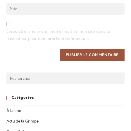
username
email
Enter
to
address
your
comment
to
website
comment
URL
Enregistrer mon nom, mon e-mail et mon site dans le
(optional)
navigateur pour mon prochain commentaire.
Catégories
À la une
Actu de la Grimpe