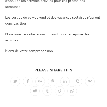
d’annuler les activités prévues pour ces prochaines
semaines.
Les sorties de ce weekend et des vacances scolaires n’auront
donc pas lieu.
Nous vous recontacterons fin avril pour la reprise des
activités.
Merci de votre compréhension
PARTAGER
PLEASE SHARE THIS
CE
CONTENU
Ouvrir
Ouvrir
Ouvrir
Ouvrir
Ouvrir
Ouvrir
Ouvrir
dans
dans
dans
dans
dans
dans
dans
une
une
une
une
une
une
une
Ouvrir
Ouvrir
Ouvrir
Ouvrir
autre
autre
autre
autre
autre
autre
autre
dans
dans
dans
dans
fenêtre
fenêtre
fenêtre
fenêtre
fenêtre
fenêtre
fenêtre
une
une
une
une
autre
autre
autre
autre
fenêtre
fenêtre
fenêtre
fenêtre