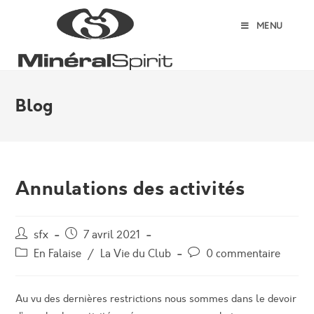
Skip
to
MENU
content
Blog
Annulations des activités
Auteur/autrice
Post
sfx
7 avril 2021
de
published:
Post
Post
En Falaise
/
La Vie du Club
0 commentaire
la
category:
comments:
publication :
Au vu des dernières restrictions nous sommes dans le devoir