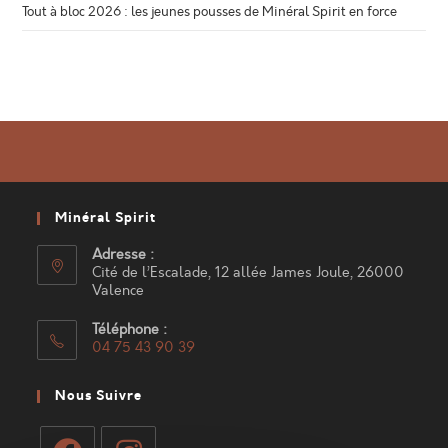
Tout à bloc 2026 : les jeunes pousses de Minéral Spirit en force
Minéral Spirit
Adresse :
Cité de l’Escalade, 12 allée James Joule, 26000
Valence
Téléphone :
04 75 43 90 39
S’ouvre
dans
Nous Suivre
votre
application