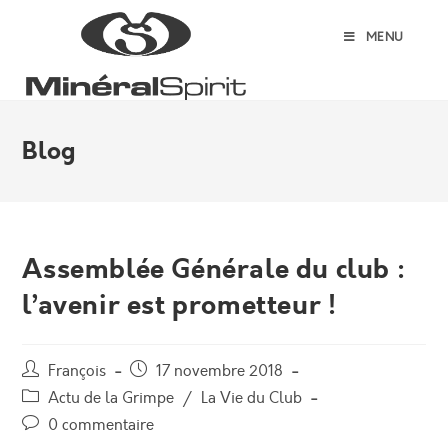
Skip
to
MENU
content
Blog
Assemblée Générale du club :
l’avenir est prometteur !
Auteur/autrice
Post
François
17 novembre 2018
de
published:
Post
Actu de la Grimpe
/
La Vie du Club
la
category:
Post
0 commentaire
publication :
comments: