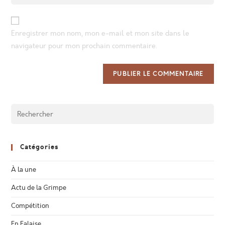
your
comment
to
website
comment
URL
Enregistrer mon nom, mon e-mail et mon site dans le
(optional)
navigateur pour mon prochain commentaire.
Catégories
À la une
Actu de la Grimpe
Compétition
En Falaise