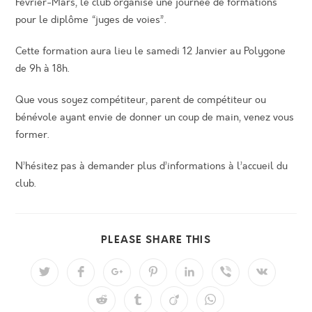
Février-Mars, le club organise une journée de formations
pour le diplôme “juges de voies”.
Cette formation aura lieu le samedi 12 Janvier au Polygone
de 9h à 18h.
Que vous soyez compétiteur, parent de compétiteur ou
bénévole ayant envie de donner un coup de main, venez vous
former.
N’hésitez pas à demander plus d’informations à l’accueil du
club.
PARTAGER
PLEASE SHARE THIS
CE
CONTENU
Ouvrir
Ouvrir
Ouvrir
Ouvrir
Ouvrir
Ouvrir
Ouvrir
dans
dans
dans
dans
dans
dans
dans
une
une
une
une
une
une
une
Ouvrir
Ouvrir
Ouvrir
Ouvrir
autre
autre
autre
autre
autre
autre
autre