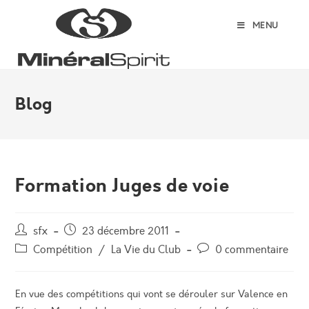
Skip
to
MENU
content
Blog
Formation Juges de voie
Auteur/autrice
Post
sfx
23 décembre 2011
de
published:
Post
Post
Compétition
/
La Vie du Club
0 commentaire
la
category:
comments:
publication :
En vue des compétitions qui vont se dérouler sur Valence en