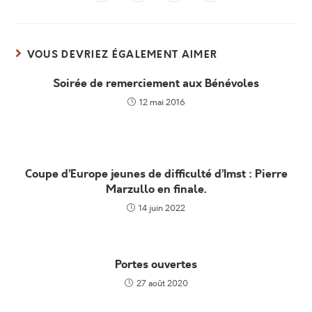
dans
dans
dans
dans
fenêtre
fenêtre
fenêtre
fenêtre
fenêtre
fenêtre
fenêtre
une
une
une
une
autre
autre
autre
autre
fenêtre
fenêtre
fenêtre
fenêtre
VOUS DEVRIEZ ÉGALEMENT AIMER
Soirée de remerciement aux Bénévoles
12 mai 2016
Coupe d’Europe jeunes de difficulté d’Imst : Pierre
Marzullo en finale.
14 juin 2022
Portes ouvertes
27 août 2020