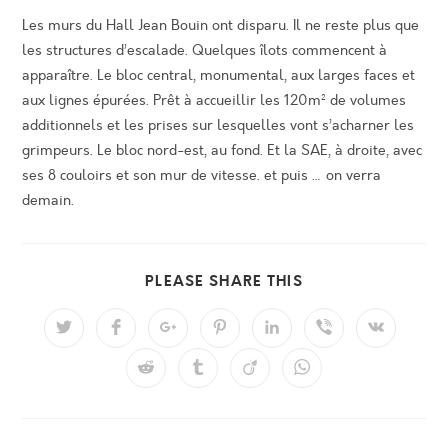
Les murs du Hall Jean Bouin ont disparu. Il ne reste plus que
les structures d’escalade. Quelques îlots commencent à
apparaître. Le bloc central, monumental, aux larges faces et
aux lignes épurées. Prêt à accueillir les 120m² de volumes
additionnels et les prises sur lesquelles vont s’acharner les
grimpeurs. Le bloc nord-est, au fond. Et la SAE, à droite, avec
ses 8 couloirs et son mur de vitesse. et puis … on verra
demain.
PARTAGER
PLEASE SHARE THIS
CE
CONTENU
Ouvrir
Ouvrir
Ouvrir
Ouvrir
Ouvrir
Ouvrir
Ouvrir
dans
dans
dans
dans
dans
dans
dans
une
une
une
une
une
une
une
Ouvrir
Ouvrir
Ouvrir
Ouvrir
autre
autre
autre
autre
autre
autre
autre
dans
dans
dans
dans
fenêtre
fenêtre
fenêtre
fenêtre
fenêtre
fenêtre
fenêtre
une
une
une
une
autre
autre
autre
autre
fenêtre
fenêtre
fenêtre
fenêtre