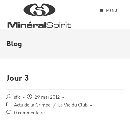
Skip
to
MENU
content
Blog
Jour 3
Auteur/autrice
Post
sfx
29 mai 2012
de
published:
Post
Actu de la Grimpe
/
La Vie du Club
la
category:
Post
0 commentaire
publication :
comments: