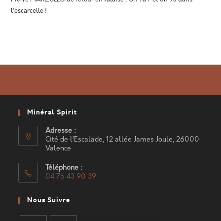
l’escarcelle !
Minéral Spirit
Adresse :
Cité de l’Escalade, 12 allée James Joule, 26000
Valence
Téléphone :
04 75 43 90 39
S’ouvre
dans
Nous Suivre
votre