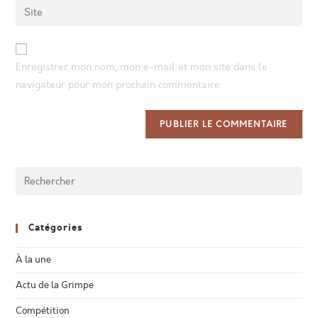
Enter
to
address
your
comment
to
website
comment
URL
Enregistrer mon nom, mon e-mail et mon site dans le
(optional)
navigateur pour mon prochain commentaire.
Catégories
À la une
Actu de la Grimpe
Compétition