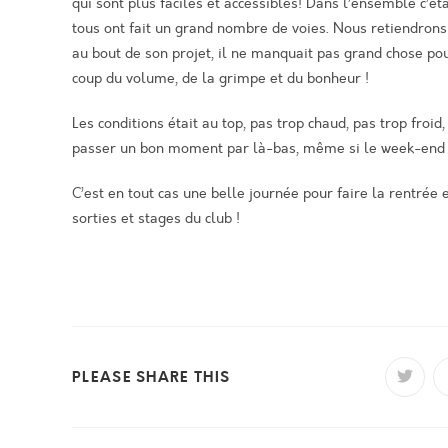
qui sont plus faciles et accessibles! Dans l’ensemble c’éta
tous ont fait un grand nombre de voies. Nous retiendrons
au bout de son projet, il ne manquait pas grand chose pour
coup du volume, de la grimpe et du bonheur !
Les conditions était au top, pas trop chaud, pas trop froid,
passer un bon moment par là-bas, même si le week-end c’
C’est en tout cas une belle journée pour faire la rentrée
sorties et stages du club !
PARTAGER
PLEASE SHARE THIS
Ouvrir
dans
une
CE
autre
fenêtr