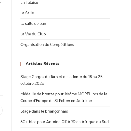
,
En Falaise
La Salle
La salle de pan
La Vie du Club
Organisation de Compétitions
Articles Récents
Stage Gorges du Tarn et de la Jonte du 18 au 25
octobre 2026
Médaille de bronze pour Jérôme MOREL lors de la
Coupe d’Europe de St Polten en Autriche
Stage dans le briançonnais
uvrir
ans
ne
8C+ bloc pour Antoine GIRARD en Afrique du Sud
utre
enêtre