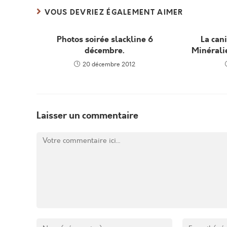
CONTENU
VOUS DEVRIEZ ÉGALEMENT AIMER
Photos soirée slackline 6
La cani
décembre.
Minérali
20 décembre 2012
Laisser un commentaire
Comment
Enter
Enter