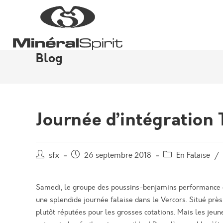
Skip
to
content
Blog
Journée d’intégration 
Auteur/autrice
Post
Post
sfx
26 septembre 2018
En Falaise
/
de
published:
category:
la
publication :
Samedi, le groupe des poussins-benjamins performance e
une splendide journée falaise dans le Vercors. Situé près
plutôt réputées pour les grosses cotations. Mais les jeun