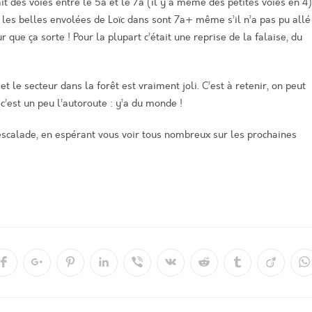
it des voies entre le 5a et le 7a (il y a même des petites voies en 4)
 les belles envolées de Loïc dans sont 7a+ même s’il n’a pas pu allé
 que ça sorte ! Pour la plupart c’était une reprise de la falaise, du
 et le secteur dans la forêt est vraiment joli. C’est à retenir, on peut
est un peu l’autoroute : y’a du monde !
 escalade, en espérant vous voir tous nombreux sur les prochaines
Ouvrir
Ouvrir
Ouvrir
Ouvrir
Ouvrir
Ouvrir
Ouvrir
Ouvrir
Ouvrir
O
dans
dans
dans
dans
dans
dans
dans
dans
dans
d
une
une
une
une
une
une
une
une
une
u
autre
autre
autre
autre
autre
autre
autre
autre
autre
a
e
fenêtre
fenêtre
fenêtre
fenêtre
fenêtre
fenêtre
fenêtre
fenêtre
fenêtre
f