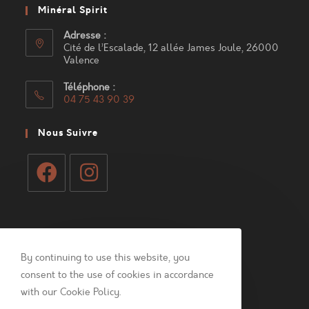
Minéral Spirit
Adresse :
Cité de l’Escalade, 12 allée James Joule, 26000
Valence
Téléphone :
04 75 43 90 39
S’ouvre
dans
Nous Suivre
votre
application
S’ouvre
S’ouvre
dans
dans
Mon Compte
un
un
nouvel
nouvel
By continuing to use this website, you
Connexion
onglet
onglet
consent to the use of cookies in accordance
with our Cookie Policy.