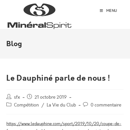
Skip
to
MENU
content
Blog
Le Dauphiné parle de nous !
Auteur/autrice
Post
sfx
21 octobre 2019
de
published:
Post
Post
Compétition
/
La Vie du Club
0 commentaire
la
category:
comments:
publication :
https://www.ledauphine.com/sport/2019/10/20/coupe-de-