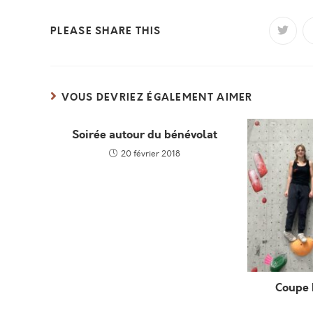
PARTAGER
PLEASE SHARE THIS
Ouvrir
dans
une
CE
autre
fenêtr
CONTENU
VOUS DEVRIEZ ÉGALEMENT AIMER
Soirée autour du bénévolat
20 février 2018
Coupe 