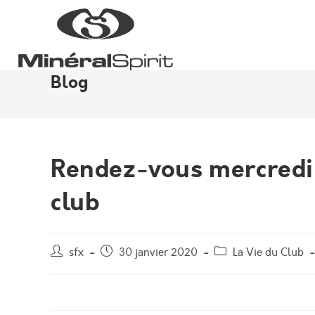
Skip
to
content
Blog
Rendez-vous mercredi 1
club
Auteur/autrice
Post
Post
sfx
30 janvier 2020
La Vie du Club
de
published:
category:
la
publication :