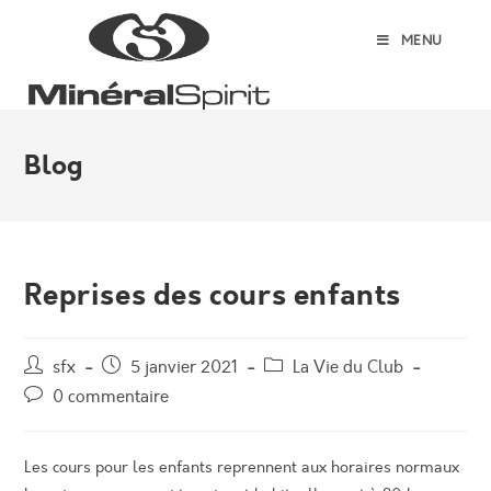
Skip
to
MENU
content
Blog
Reprises des cours enfants
Auteur/autrice
Post
Post
sfx
5 janvier 2021
La Vie du Club
de
published:
category:
Post
0 commentaire
la
comments:
publication :
Les cours pour les enfants reprennent aux horaires normaux