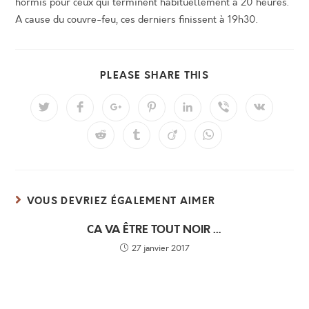
hormis pour ceux qui terminent habituellement à 20 heures.
A cause du couvre-feu, ces derniers finissent à 19h30.
PARTAGER
PLEASE SHARE THIS
CE
CONTENU
Ouvrir
Ouvrir
Ouvrir
Ouvrir
Ouvrir
Ouvrir
Ouvrir
dans
dans
dans
dans
dans
dans
dans
une
une
une
une
une
une
une
Ouvrir
Ouvrir
Ouvrir
Ouvrir
autre
autre
autre
autre
autre
autre
autre
dans
dans
dans
dans
fenêtre
fenêtre
fenêtre
fenêtre
fenêtre
fenêtre
fenêtre
une
une
une
une
autre
autre
autre
autre
fenêtre
fenêtre
fenêtre
fenêtre
VOUS DEVRIEZ ÉGALEMENT AIMER
CA VA ÊTRE TOUT NOIR …
27 janvier 2017