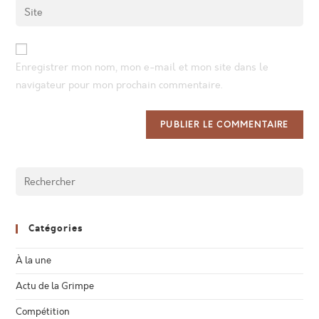
Enter
to
address
your
comment
to
website
comment
URL
Enregistrer mon nom, mon e-mail et mon site dans le
(optional)
navigateur pour mon prochain commentaire.
Catégories
À la une
Actu de la Grimpe
Compétition