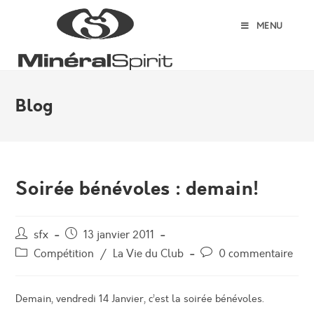
Skip
to
MENU
content
Blog
Soirée bénévoles : demain!
Auteur/autrice
Post
sfx
13 janvier 2011
de
published:
Post
Post
Compétition
/
La Vie du Club
0 commentaire
la
category:
comments:
publication :
Demain, vendredi 14 Janvier, c’est la soirée bénévoles.