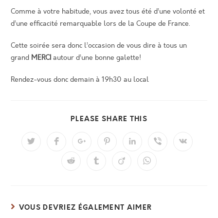
Comme à votre habitude, vous avez tous été d’une volonté et
d’une efficacité remarquable lors de la Coupe de France.
Cette soirée sera donc l’occasion de vous dire à tous un
grand
MERCI
autour d’une bonne galette!
Rendez-vous donc demain à 19h30 au local
PARTAGER
PLEASE SHARE THIS
CE
CONTENU
Ouvrir
Ouvrir
Ouvrir
Ouvrir
Ouvrir
Ouvrir
Ouvrir
dans
dans
dans
dans
dans
dans
dans
une
une
une
une
une
une
une
Ouvrir
Ouvrir
Ouvrir
Ouvrir
autre
autre
autre
autre
autre
autre
autre
dans
dans
dans
dans
fenêtre
fenêtre
fenêtre
fenêtre
fenêtre
fenêtre
fenêtre
une
une
une
une
autre
autre
autre
autre
fenêtre
fenêtre
fenêtre
fenêtre
VOUS DEVRIEZ ÉGALEMENT AIMER