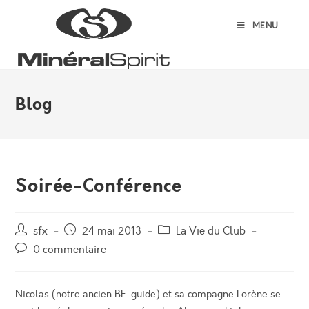
Skip
to
MENU
content
Blog
Soirée-Conférence
Auteur/autrice
Post
Post
sfx
24 mai 2013
La Vie du Club
de
published:
category:
Post
0 commentaire
la
comments:
publication :
Nicolas (notre ancien BE-guide) et sa compagne Lorène se