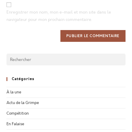
website
comment
URL
Enregistrer mon nom, mon e-mail et mon site dans le
(optional)
navigateur pour mon prochain commentaire.
Catégories
À la une
Actu de la Grimpe
Compétition
En Falaise