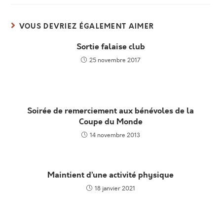
autre
autre
autre
autre
fenêtre
fenêtre
fenêtre
fenêtre
VOUS DEVRIEZ ÉGALEMENT AIMER
Sortie falaise club
25 novembre 2017
Soirée de remerciement aux bénévoles de la
Coupe du Monde
14 novembre 2013
Maintient d’une activité physique
18 janvier 2021