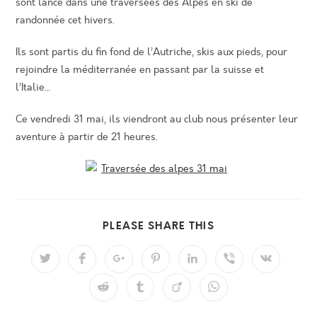
sont lancé dans une traversées des Alpes en ski de
randonnée cet hivers.
Ils sont partis du fin fond de l’Autriche, skis aux pieds, pour
rejoindre la méditerranée en passant par la suisse et
l’Italie…
Ce vendredi 31 mai, ils viendront au club nous présenter leur
aventure à partir de 21 heures.
PARTAGER
PLEASE SHARE THIS
CE
CONTENU
Ouvrir
Ouvrir
Ouvrir
Ouvrir
Ouvrir
Ouvrir
Ouvrir
dans
dans
dans
dans
dans
dans
dans
une
une
une
une
une
une
une
Ouvrir
Ouvrir
Ouvrir
Ouvrir
autre
autre
autre
autre
autre
autre
autre
dans
dans
dans
dans
fenêtre
fenêtre
fenêtre
fenêtre
fenêtre
fenêtre
fenêtre
une
une
une
une