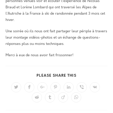
personnes venues voir et écouter l’expérience de Nicolas
Braud et Lorène Lombard qui ont traversé les Alpes de
l’Autriche à la France à ski de randonnée pendant 3 mois cet
hiver.
Une soirée où ils nous ont fait partager leur périple à travers
leur montage vidéos-photos et un échange de questions-
réponses plus ou moins techniques.
Merci à eux de nous avoir fait frissonner!
PARTAGER
PLEASE SHARE THIS
CE
CONTENU
Ouvrir
Ouvrir
Ouvrir
Ouvrir
Ouvrir
Ouvrir
Ouvrir
dans
dans
dans
dans
dans
dans
dans
une
une
une
une
une
une
une
Ouvrir
Ouvrir
Ouvrir
Ouvrir
autre
autre
autre
autre
autre
autre
autre
dans
dans
dans
dans
fenêtre
fenêtre
fenêtre
fenêtre
fenêtre
fenêtre
fenêtre
une
une
une
une
autre
autre
autre
autre
fenêtre
fenêtre
fenêtre
fenêtre