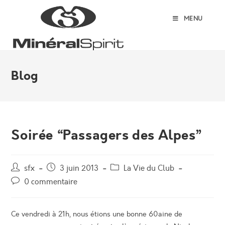
Skip
to
MENU
content
Blog
Soirée “Passagers des Alpes”
Auteur/autrice
Post
Post
sfx
3 juin 2013
La Vie du Club
de
published:
category:
Post
0 commentaire
la
comments:
publication :
Ce vendredi à 21h, nous étions une bonne 60aine de