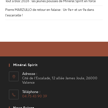
Tout à bloc 2026 : les jeunes pousses de Minéral Spirit en force
Pierre MARZULLO de retour en falaise : Un 9a+ et un 9a dans
l’escarcelle !
Minéral Spirit
Adresse :
Cité de l’Escalade, 12 allée James Joule, 26000
Valence
Téléphone :
04 75 43 90 39
S’ouvre
dans