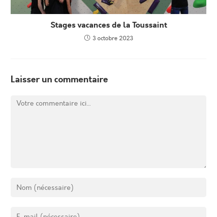
Stages vacances de la Toussaint
3 octobre 2023
Laisser un commentaire
Comment
Enter
your
name
Enter