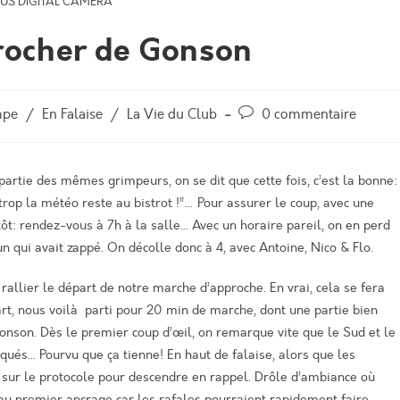
US DIGITAL CAMERA
 rocher de Gonson
mpe
/
En Falaise
/
La Vie du Club
0 commentaire
partie des mêmes grimpeurs, on se dit que cette fois, c’est la
bonne
:
rop la météo reste au bistrot !”… Pour assurer le coup, avec une
tôt:
r
endez-vous à 7h à la salle.
..
Avec un horaire pareil, on en perd
 un qui
avait zappé
.
On décolle donc à 4, avec Antoine, Nico & Flo.
ar rallier le départ de notre marche d’approche.
En vrai, cela se fera
rt, nous voilà parti pour 20
m
in de marche, dont une partie bien
onson
.
Dès le premier coup d’œil, on remarque vite que le Sud et le
rqués
.
..
Pourvu que ça
tienne!
En haut de falaise, alors que les
e sur le protocole pour descendre en rappel. Drôle d’ambiance où
 au
premier
ancrage
car les rafales pourraient rapidement faire