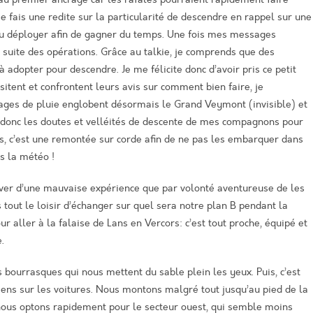
je fais une redite sur la particularité de descendre en rappel sur une
voulu déployer afin de gagner du temps. Une fois mes messages
 suite des opérations. Grâce au talkie
, j
e comprends que des
à adopter
pour
descendre.
Je me félicite donc d’avoir pris ce petit
sitent et confrontent leurs avis sur comment bien faire, je
ages de pluie
englobent désormais le
G
rand
V
eymont
(invisible)
et
 donc les doutes et velléités de descente de mes compagnons pour
uis, c’est une remontée sur
corde
afin de ne pas les embarquer dans
s la météo !
rver d’une mauvaise expérience que par volonté aventureuse de les
tout le loisir d’échanger sur
quel
sera notre plan B pendant la
r aller à la falaise de
Lans
en
Vercors
:
c’est tout proche, équipé et
.
s bourrasques qui nous mettent du sable plein les yeux.
Puis, c’est
ens sur les voitures.
Nous montons malgré tout jusqu’au pied de la
, nous optons rapidement pour le secteur ouest, qui semble
moins