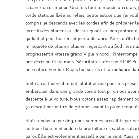
cabaner un grimpeur.
Une fois tout le monde au relais, 
corde statique fixée au relais, petite astuce que j’ai 
compris, je descends avec les cordes afin de préparer la
incertitudes planent au-dessus quant-au
b
on protocole
gadget et peut les renseigner à distance. Alors qu’ils hé
m’inquiète de plus en plus en regardant
au
Sud :
les nu
progressent à vitesse grand V plein nord.
..
J’interromps
une décision triste mais “sécuritaire”: c’est un STOP. P
une galère humide.
Payes
ton succès et ta confiance dan
Suite à
cet indéniable
but,
plutôt décidé pour les prése
embarquer dans une grande voie à tout prix, nous avons 
descente à la voiture.
Nous optons assez rapidement pou
ça devrait permettre de grimper avant la pluie redoutée
Sitôt rendus au parking, nous sommes accueillis par de
au tour d’une mini ondée de
précipiter
ces sables sahari
paroi. Elle est violemment assaillie par le vent. Aussi