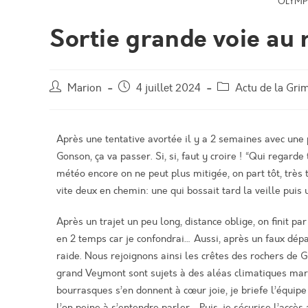
OLYMP
Sortie grande voie au
Marion
4 juillet 2024
Actu de la Gri
Après une tentative avortée il y a 2 semaines avec une 
Gonson
, ça va passer.
Si, si, faut y croire !
“Qui regarde t
météo encore on ne peut plus mitig
ée
, on part tôt, très
vite deux en chemin: une qui bossait tard la veille puis
Après un trajet un peu long, distance oblige, on finit p
en 2 temps car je confondrai… Aussi,
a
près un faux dépa
raide. Nous rejoignons
ainsi
les crêtes des rochers de
G
grand
Veymont
sont sujets à des aléas climatiques ma
bourrasques s
’en
donnent à cœur joie, je briefe l’équip
l’on peine à s’entendre parler… Puis,
j
e sécurise l’accès