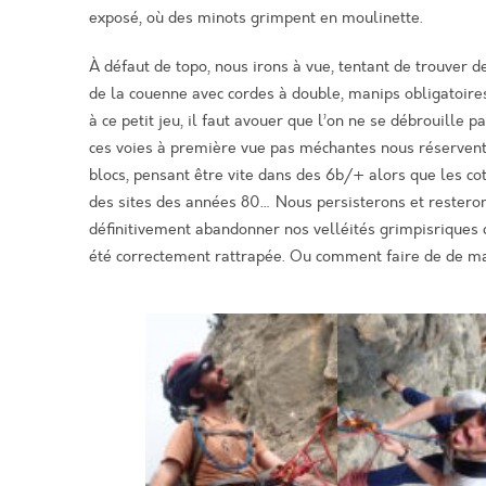
exposé, où des minots grimpent en moulinette
.
À défaut de topo, nous irons à vue, tentant de trouver 
de la
couenne
avec
corde
s à double, manips obligatoire
à ce petit
jeu,
il faut avouer que l’on ne se débrouille 
ces
v
oies
à première vue
pas méchantes nous réservent 
blocs, pensant être vite dans des 6
b/+ alors que les co
des sites des années 80… Nous persisterons et restero
définitivement abandonner nos velléités
grimpisriques
été correctement rattrapée.
Ou comment faire de de m