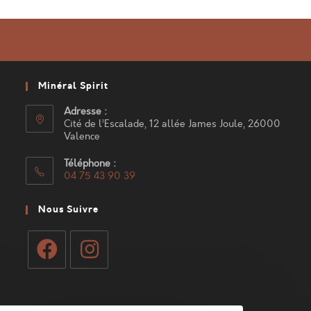
Minéral Spirit
Adresse :
Cité de l’Escalade, 12 allée James Joule, 26000
Valence
Téléphone :
04 75 43 90 39
S’ouvre
dans
Nous Suivre
votre
application
S’ouvre
S’ouvre
dans
dans
Mon Compte