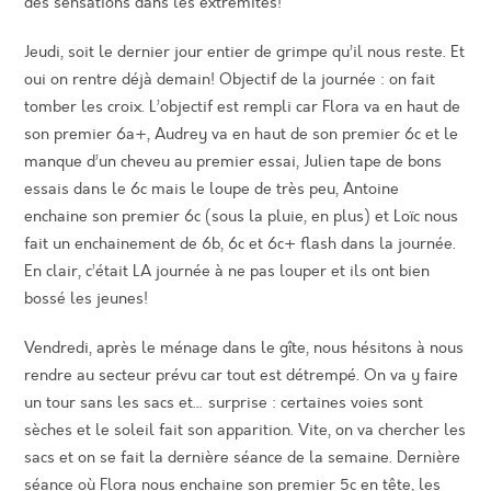
des sensations dans les extrémités!
Jeudi, soit le dernier jour entier de grimpe qu’il nous reste. Et
oui on rentre déjà demain! Objectif de la journée : on fait
tomber les croix. L’objectif est rempli car Flora va en haut de
son premier 6a+, Audrey va en haut de son premier 6c et le
manque d’un cheveu au premier essai, Julien tape de bons
essais dans le 6c mais le loupe de très peu, Antoine
enchaine son premier 6c (sous la pluie, en plus) et Loïc nous
fait un enchainement de 6b, 6c et 6c+ flash dans la journée.
En clair, c’était LA journée à ne pas louper et ils ont bien
bossé les jeunes!
Vendredi, après le ménage dans le gîte, nous hésitons à nous
rendre au secteur prévu car tout est détrempé. On va y faire
un tour sans les sacs et… surprise : certaines voies sont
sèches et le soleil fait son apparition. Vite, on va chercher les
sacs et on se fait la dernière séance de la semaine. Dernière
séance où Flora nous enchaine son premier 5c en tête, les