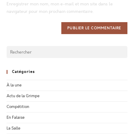
URL
Enregistrer mon nom, mon e-mail et mon site dans le
(optional)
navigateur pour mon prochain commentaire.
Catégories
À la une
Actu de la Grimpe
Compétition
En Falaise
La Salle