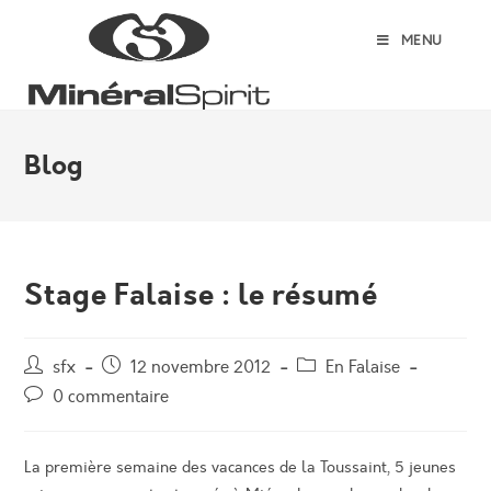
Skip
to
MENU
content
Blog
Stage Falaise : le résumé
Auteur/autrice
Post
Post
sfx
12 novembre 2012
En Falaise
de
published:
category:
Post
0 commentaire
la
comments:
publication :
La première semaine des vacances de la Toussaint, 5 jeunes