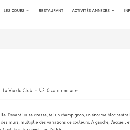
LES COURS
RESTAURANT
ACTIVITÉS ANNEXES
IN
Post
/
La Vie du Club
0 commentaire
comments:
alle. Devant lui se dresse, tel un champignon, un énorme bloc central
e des murs, multiplie des variations de couleurs. A gauche, l’accueil e
. Cool, je vais pouvoir me l’offrir …