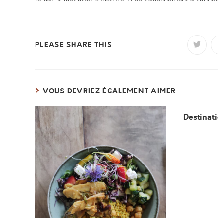
PARTAGER
PLEASE SHARE THIS
Ouvrir
dans
une
CE
autre
fenêtr
CONTENU
VOUS DEVRIEZ ÉGALEMENT AIMER
Destinat