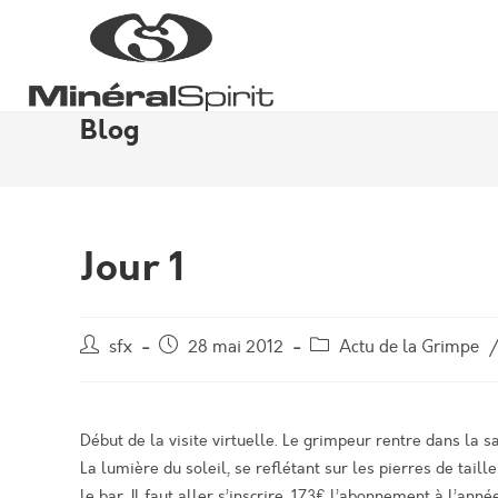
Skip
to
content
Blog
Jour 1
Auteur/autrice
Post
Post
sfx
28 mai 2012
Actu de la Grimpe
de
published:
category:
la
publication :
Début de la visite virtuelle. Le grimpeur rentre dans la s
La lumière du soleil, se reflétant sur les pierres de taill
le bar. Il faut aller s’inscrire. 173€ l’abonnement à l’année