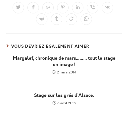
CONTENU
Ouvrir
Ouvrir
Ouvrir
Ouvrir
Ouvrir
Ouvrir
Ouvrir
dans
dans
dans
dans
dans
dans
dans
une
une
une
une
une
une
une
Ouvrir
Ouvrir
Ouvrir
Ouvrir
autre
autre
autre
autre
autre
autre
autre
dans
dans
dans
dans
fenêtre
fenêtre
fenêtre
fenêtre
fenêtre
fenêtre
fenêtre
une
une
une
une
autre
autre
autre
autre
fenêtre
fenêtre
fenêtre
fenêtre
VOUS DEVRIEZ ÉGALEMENT AIMER
Margalef, chronique de mars…….., tout le stage
en image !
2 mars 2014
Stage sur les grés d’Alsace.
8 avril 2018