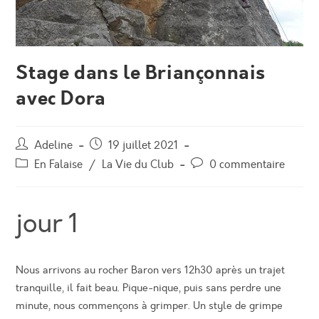
Stage dans le Briançonnais
avec Dora
Auteur/autrice
Post
Adeline
19 juillet 2021
de
published:
Post
Post
En Falaise
/
La Vie du Club
0 commentaire
la
category:
comments:
publication :
jour 1
Nous arrivons au rocher Baron vers 12h30 après un trajet
tranquille, il fait beau. Pique-nique, puis sans perdre une
minute, nous commençons à grimper. Un style de grimpe