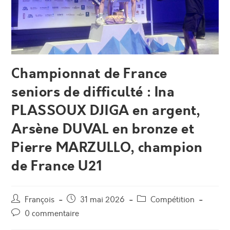
Championnat de France
seniors de difficulté : Ina
PLASSOUX DJIGA en argent,
Arsène DUVAL en bronze et
Pierre MARZULLO, champion
de France U21
Auteur/autrice
Post
Post
François
31 mai 2026
Compétition
de
published:
category:
Post
0 commentaire
la
comments: