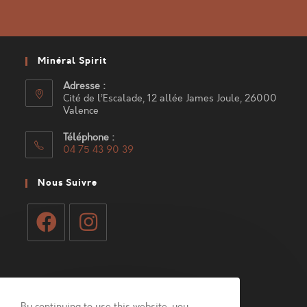
Minéral Spirit
Adresse :
Cité de l’Escalade, 12 allée James Joule, 26000
Valence
Téléphone :
04 75 43 90 39
S’ouvre
dans
Nous Suivre
votre
application
S’ouvre
S’ouvre
dans
dans
Mon Compte
un
un
nouvel
nouvel
By continuing to use this website, you